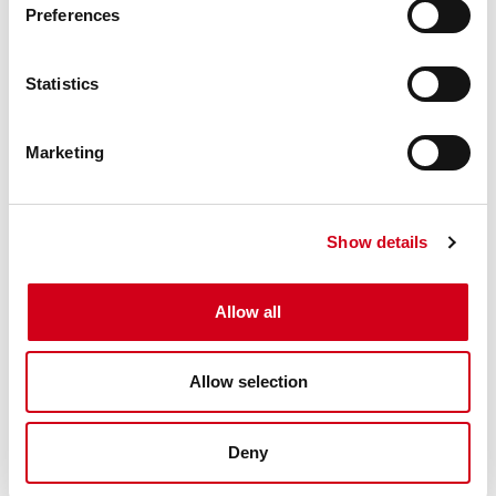
Preferences
Statistics
Marketing
ÄNNU EN LEVERANS PÅ VÄG TILL EN AV
Show details
VÅRA KUNDER I EUROPA
18 maj 2024
Allow all
Ännu en stor leverans på väg från ACG Pulse till en av våra
kunder ute i Europa.
Läs mer »
Allow selection
Deny