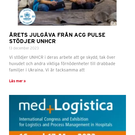
ÅRETS JULGÅVA FRÅN ACG PULSE
STÖDJER UNHCR
13 december 2023
Vi stödjer UNHCR i deras arbete att ge skydd, tak över
huvudet och andra viktiga förnödenheter till drabbade
familjer i Ukraina. Vi är tacksamma att
Läs mer »