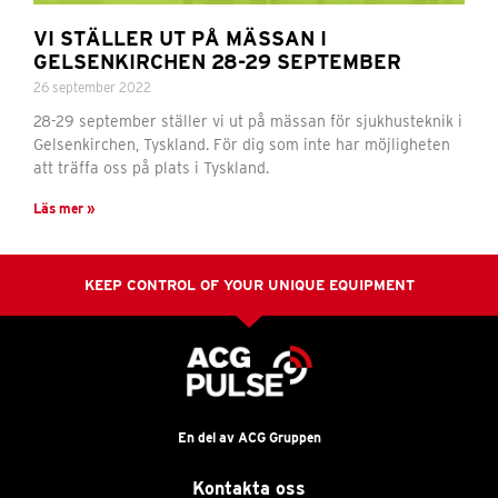
VI STÄLLER UT PÅ MÄSSAN I
GELSENKIRCHEN 28-29 SEPTEMBER
26 september 2022
28-29 september ställer vi ut på mässan för sjukhusteknik i
Gelsenkirchen, Tyskland. För dig som inte har möjligheten
att träffa oss på plats i Tyskland.
Läs mer »
KEEP CONTROL OF YOUR UNIQUE EQUIPMENT
En del av ACG Gruppen
Kontakta oss