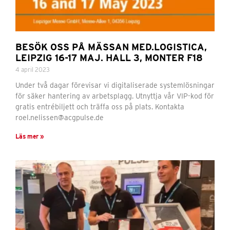
BESÖK OSS PÅ MÄSSAN MED.LOGISTICA,
LEIPZIG 16-17 MAJ. HALL 3, MONTER F18
4 april 2023
Under två dagar förevisar vi digitaliserade systemlösningar
för säker hantering av arbetsplagg. Utnyttja vår VIP-kod för
gratis entrébiljett och träffa oss på plats. Kontakta
roel.nelissen@acgpulse.de
Läs mer »