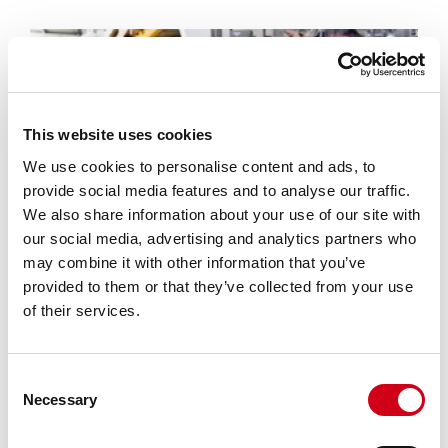
This website uses cookies
We use cookies to personalise content and ads, to
provide social media features and to analyse our traffic.
We also share information about your use of our site with
our social media, advertising and analytics partners who
TÄNK PÅ MILJÖN, OPTIMERA ANTALET
may combine it with other information that you’ve
ARBETSKLÄDER I OMLOPP
provided to them or that they’ve collected from your use
18 juni 2024
of their services.
Med ACG Pulse smarta logistiklösningar kan ni optimera
antalet arbetskläder i omlopp.
Consent
Läs mer »
Necessary
Selection