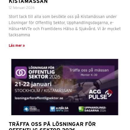
KISTAMÄSSAN
12 februari 2026
Stort tack till alla som besökte oss på Kistamässan under
Lösningar för Offentlig Sektor, Upphandlingsdagarna, e-
Hälsa+MVTe och Framtidens Hälso & Sjukvård. Vi är mycket
tacksamma
Läs mer »
TRÄFFA OSS PÅ LÖSNINGAR FÖR