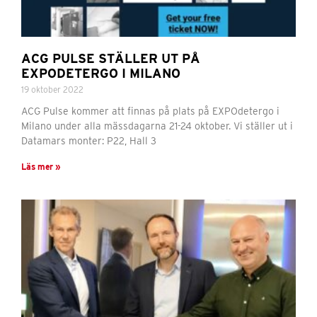
ACG PULSE STÄLLER UT PÅ
EXPODETERGO I MILANO
19 oktober 2022
ACG Pulse kommer att finnas på plats på EXPOdetergo i
Milano under alla mässdagarna 21-24 oktober. Vi ställer ut i
Datamars monter: P22, Hall 3
Läs mer »