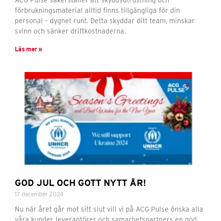
ACG Pulse säkerställer att skyddsutrustning och
förbrukningsmaterial alltid finns tillgängliga för din
personal – dygnet runt. Detta skyddar ditt team, minskar
svinn och sänker driftkostnaderna.
Läs mer »
GOD JUL OCH GOTT NYTT ÅR!
17 december 2024
Nu när året går mot sitt slut vill vi på ACG Pulse önska alla
våra kunder, leverantörer och samarbetspartners en god