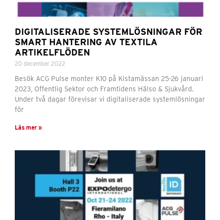
DIGITALISERADE SYSTEMLÖSNINGAR FÖR
SMART HANTERING AV TEXTILA
ARTIKELFLÖDEN
20 december 2022
Besök ACG Pulse monter K10 på Kistamässan 25-26 januari
2023, Offentlig Sektor och Framtidens Hälso & Sjukvård.
Under två dagar förevisar vi digitaliserade systemlösningar
för
Läs mer »