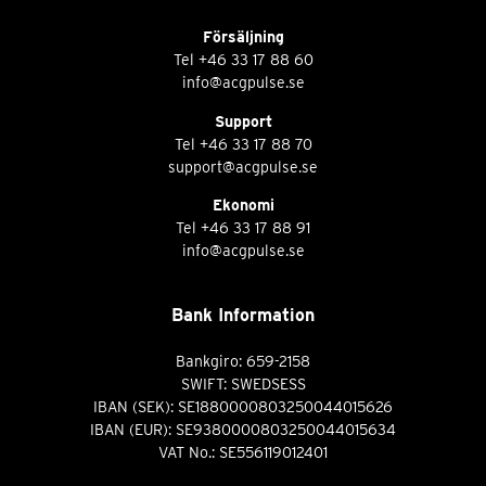
Försäljning
Tel
+46 33 17 88 60
info@acgpulse.se
Support
Tel
+46 33 17 88 70
support@acgpulse.se
Ekonomi
Tel
+46 33 17 88 91
info@acgpulse.se
Bank Information
Bankgiro: 659-2158
SWIFT: SWEDSESS
IBAN (SEK): SE1880000803250044015626
IBAN (EUR): SE9380000803250044015634
VAT No.: SE556119012401