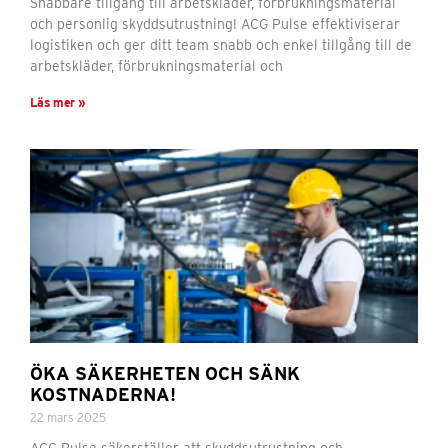
Snabbare tillgång till arbetskläder, förbrukningsmaterial
och personlig skyddsutrustning! ACG Pulse effektiviserar
logistiken och ger ditt team snabb och enkel tillgång till de
arbetskläder, förbrukningsmaterial och
Läs mer »
ÖKA SÄKERHETEN OCH SÄNK
KOSTNADERNA!
22 mars 2025