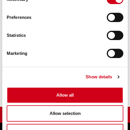
Selection
Preferences
Statistics
Marketing
Show details
SKICKA
Allow all
Allow selection
KEEP CONTROL OF YOUR UNIQUE EQUIPMENT