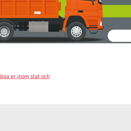
älpa er inom stat och