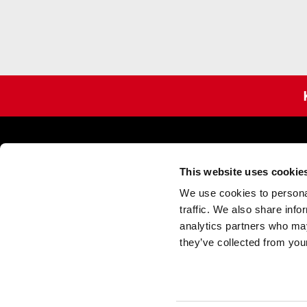
Kontakta os
This website uses cookie
Försäljning
We use cookies to personal
Tel
+46 33 17 
traffic. We also share info
info@acgpulse
analytics partners who may
Support
they’ve collected from your
Tel
+46 33 17 
support@acgpu
En del av ACG Gruppen
Ekonomi
Tel
+46 33 17 