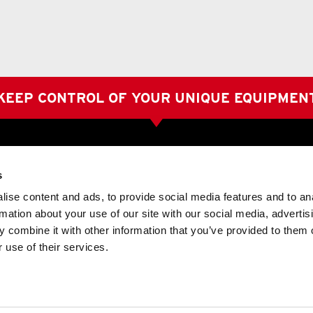
KEEP CONTROL OF YOUR UNIQUE EQUIPMEN
s
Bank Information
s
Bankgiro: 659-2158
ise content and ads, to provide social media features and to an
88 60
SWIFT: SWEDSESS
rmation about your use of our site with our social media, advertis
.se
IBAN (SEK): SE1880000803250044015626
 combine it with other information that you’ve provided to them o
IBAN (EUR): SE9380000803250044015634
IBAN (CHF): SE2080000803250370613135
 use of their services.
88 70
VAT No.: SE556119012401
lse.se
Certifieringar
ISO 9001:2015
88 91