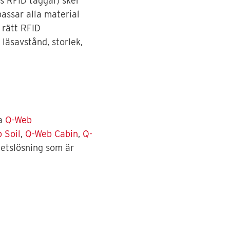
s RFID taggar) sker
assar alla material
 rätt RFID
läsavstånd, storlek,
ra
Q-Web
 Soil
,
Q-Web Cabin
,
Q-
hetslösning som är