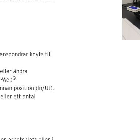
anspondrar knyts till
 eller ändra
®
Q-Web
nnan position (In/Ut),
ller ett antal
r, arbetsplats eller i