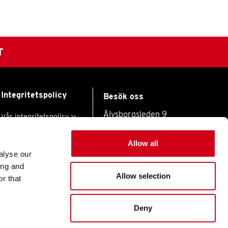
T
Integritetspolicy
Besök oss
Älvsborgsleden 9
Vår integritetspolicy >>
504 31 Borås
Sweden
Allow all
Jobba hos oss
alyse our
Karriär
Följ oss på
ing and
Allow selection
r that
Deny