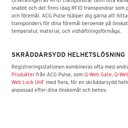
Utvecklingen av RFID transpondrar (som ofta kalla
snabbt och det finns idag RFID transpondrar som p
och föremål. ACG Pulse hjälper dig gärna att hitta
transponders för dina föremål beroende på önskat 
temperatur, material, och vidhäftningsförmåga.
SKRÄDDARSYDD HELHETSLÖSNING
Registreringsstationen kombineras ofta med and
Produkter
från ACG Pulse, som
Q-Web Gate
,
Q-Web
Web Lock UHF
med flera, för en skräddarsydd hel
anpassad efter dina önskemål och behov.