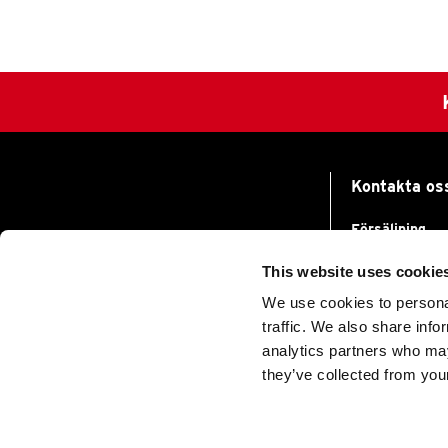
Kontakta os
Försäljning
Tel
+46 33 17 
This website uses cookie
info@acgpulse
We use cookies to personal
Support
traffic. We also share info
Tel
+46 33 17 
support@acgpu
analytics partners who may
En del av ACG Gruppen
they’ve collected from your
Ekonomi
Tel
+46 33 17 
finance@acgpu