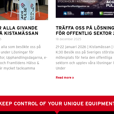
R ALLA GIVANDE
TRÄFFA OSS PÅ LÖSNIN
Å KISTAMÄSSAN
FÖR OFFENTLIG SEKTOR 
6
18 december 2025
ll alla som besökte oss på
21–22 januari 2026 | Kistamässan |
under Lösningar för
K:30 Besök oss på Sveriges största
ktor, Upphandlingsdagarna, e-
mötesplats för hela den offentliga
och Framtidens Hälso &
sektorn och upplev våra lösningar l
 är mycket tacksamma
Under
Read more »
KEEP CONTROL OF YOUR UNIQUE EQUIPMEN