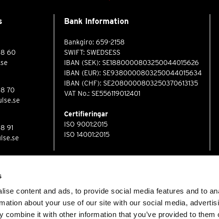
s
Bank Information
Bankgiro: 659-2158
88 60
SWIFT: SWEDSESS
.se
IBAN (SEK): SE1880000803250044015626
IBAN (EUR): SE9380000803250044015634
IBAN (CHF): SE2080000803250370613135
88 70
VAT No.: SE556119012401
lse.se
Certifieringar
ISO 9001:2015
88 91
ISO 14001:2015
lse.se
s
ise content and ads, to provide social media features and to an
rmation about your use of our site with our social media, advertis
 combine it with other information that you’ve provided to them o