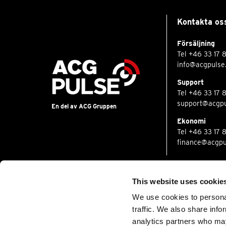
Kontakta os
Försäljning
Tel
+46 33 17 
info@acgpulse
Support
Tel
+46 33 17 
support@acgpu
En del av ACG Gruppen
Ekonomi
Tel
+46 33 17 
finance@acgpu
This website uses cookie
© 2022 All rights reserved
We use cookies to personal
traffic. We also share info
analytics partners who may