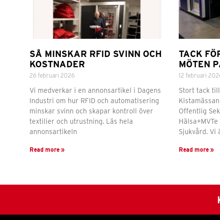
SÅ MINSKAR RFID SVINN OCH
TACK FÖ
KOSTNADER
MÖTEN P
26 februari 2026
12 februari 202
Vi medverkar i en annonsartikel i Dagens
Stort tack ti
Industri om hur RFID och automatisering
Kistamässan 
minskar svinn och skapar kontroll över
Offentlig Se
textilier och utrustning. Läs hela
Hälsa+MVTe 
annonsartikeln
Sjukvård. Vi
Read more »
Read more »