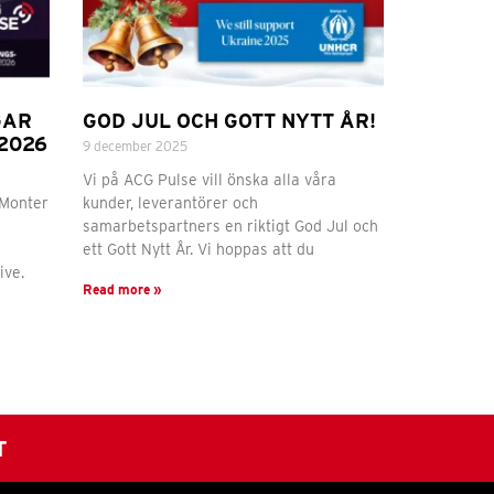
GAR
GOD JUL OCH GOTT NYTT ÅR!
2026
9 december 2025
Vi på ACG Pulse vill önska alla våra
 Monter
kunder, leverantörer och
samarbetspartners en riktigt God Jul och
ett Gott Nytt År. Vi hoppas att du
ive.
Read more »
T