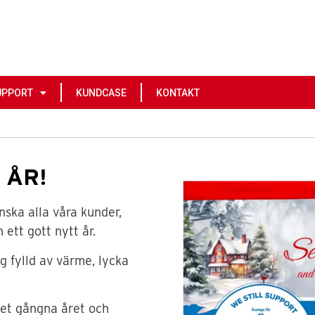
UPPORT
KUNDCASE
KONTAKT
 ÅR!
önska alla våra kunder,
ett gott nytt år.
g fylld av värme, lycka
 det gångna året och