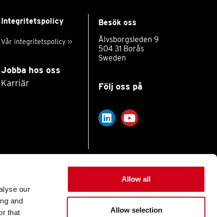
Integritetspolicy
Besök oss
Älvsborgsleden 9
Vår integritetspolicy >>
504 31 Borås
Sweden
Jobba hos oss
Karriär
Följ oss på
Allow all
Website by HEMG
alyse our
ing and
Allow selection
r that