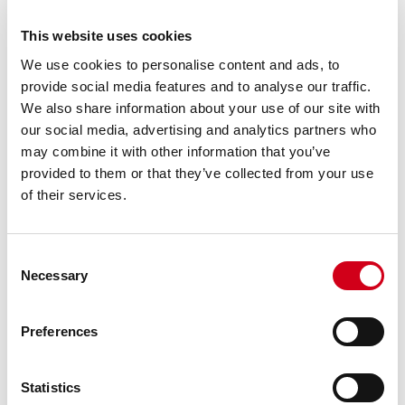
Vill du veta mer eller fortsätta
dialogen? Kontakta oss gärna så bokar
This website uses cookies
vi ett möte.
We use cookies to personalise content and ads, to
provide social media features and to analyse our traffic.
Kontakta oss
We also share information about your use of our site with
our social media, advertising and analytics partners who
may combine it with other information that you’ve
provided to them or that they’ve collected from your use
of their services.
Consent
Necessary
Selection
Preferences
Statistics