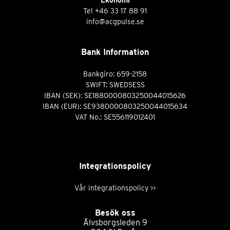
Tel
+46 33 17 88 91
info@acgpulse.se
Bank Information
Bankgiro: 659-2158
SWIFT: SWEDSESS
IBAN (SEK): SE1880000803250044015626
IBAN (EUR): SE9380000803250044015634
VAT No.: SE556119012401
Integrationspolicy
Vår integrationspolicy >>
Besök oss
Älvsborgsleden 9