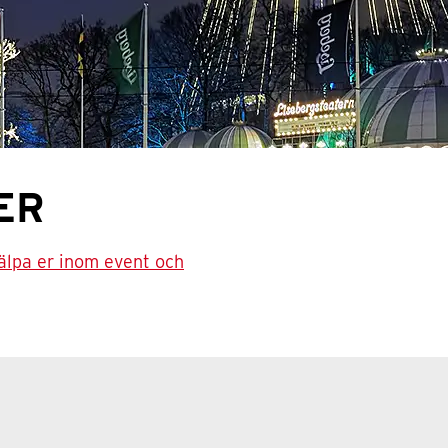
ER
jälpa er inom event och