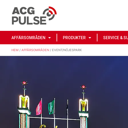
AFFÄRSOMRÅDEN
PRODUKTER
SERVICE & S
HEM
/
AFFÄRSOMRÅDEN
/ EVENT/NÖJESPARK