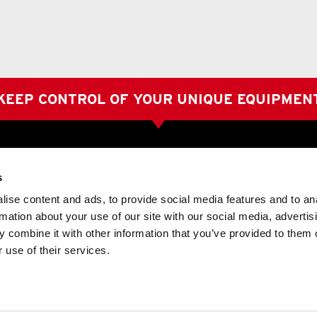
KEEP CONTROL OF YOUR UNIQUE EQUIPMEN
s
Bank Information
s
Bankgiro: 659-2158
ise content and ads, to provide social media features and to an
88 60
SWIFT: SWEDSESS
rmation about your use of our site with our social media, advertis
.se
IBAN (SEK): SE1880000803250044015626
 combine it with other information that you’ve provided to them o
IBAN (EUR): SE9380000803250044015634
IBAN (CHF): SE2080000803250370613135
 use of their services.
88 70
VAT No.: SE556119012401
lse.se
Certifieringar
ISO 9001:2015
88 91