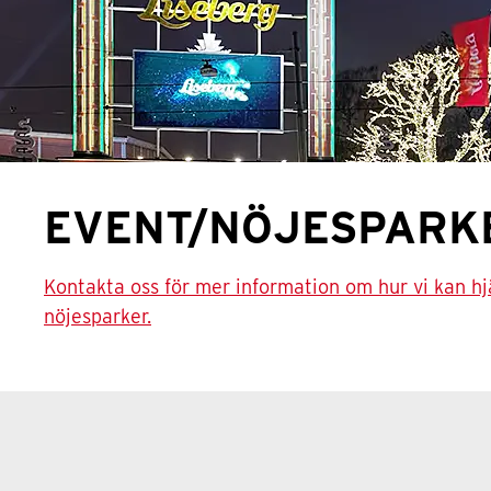
EVENT/NÖJESPARK
Kontakta oss för mer information om hur vi kan h
nöjesparker.