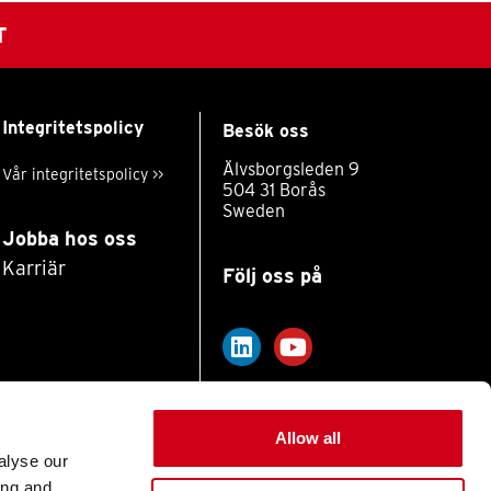
T
Integritetspolicy
Besök oss
Älvsborgsleden 9
Vår integritetspolicy >>
504 31 Borås
Sweden
Jobba hos oss
Karriär
Följ oss på
Allow all
alyse our
ing and
Website by HEMG