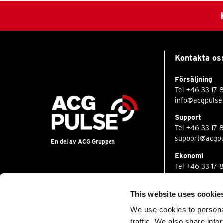
Kontakta os
Försäljning
Tel
+46 33 17 
info@acgpulse
Support
Tel
+46 33 17 
support@acgpu
En del av ACG Gruppen
Ekonomi
Tel
+46 33 17 
finance@acgpu
This website uses cookie
We use cookies to personal
traffic. We also share info
© 2022 All rights reserved