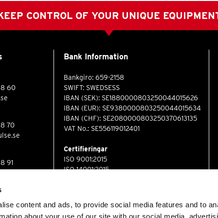
KEEP CONTROL OF YOUR UNIQUE EQUIPMEN
s
Bank Information
Bankgiro: 659-2158
88 60
SWIFT: SWEDSESS
.se
IBAN (SEK): SE1880000803250044015626
IBAN (EUR): SE9380000803250044015634
IBAN (CHF): SE2080000803250370613135
88 70
VAT No.: SE556119012401
lse.se
Certifieringar
ISO 9001:2015
88 91
ISO 14001:2015
lse.se
s
ise content and ads, to provide social media features and to an
rmation about your use of our site with our social media, advertis