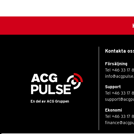
Kontakta os
Försäljning
Tel
+46 33 17 
info@acgpulse
Support
Tel
+46 33 17 
support@acgpu
En del av ACG Gruppen
Ekonomi
Tel
+46 33 17 
finance@acgpu