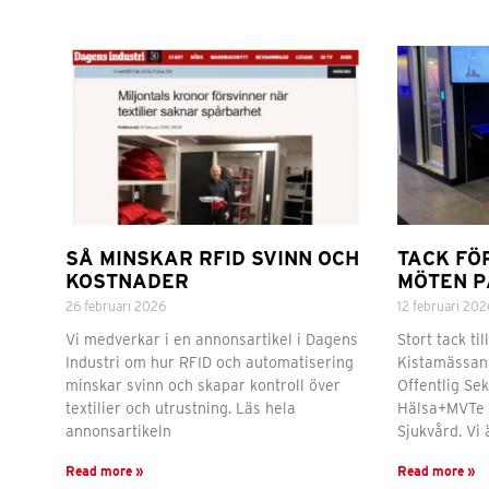
SÅ MINSKAR RFID SVINN OCH
TACK FÖ
KOSTNADER
MÖTEN P
26 februari 2026
12 februari 202
Vi medverkar i en annonsartikel i Dagens
Stort tack ti
Industri om hur RFID och automatisering
Kistamässan 
minskar svinn och skapar kontroll över
Offentlig Se
textilier och utrustning. Läs hela
Hälsa+MVTe 
annonsartikeln
Sjukvård. Vi
Read more »
Read more »