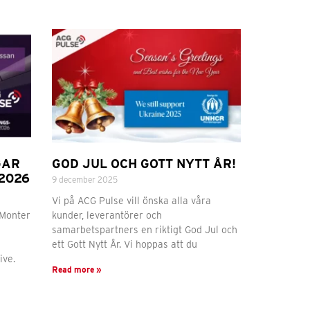
GAR
GOD JUL OCH GOTT NYTT ÅR!
2026
9 december 2025
Vi på ACG Pulse vill önska alla våra
 Monter
kunder, leverantörer och
samarbetspartners en riktigt God Jul och
ett Gott Nytt År. Vi hoppas att du
ive.
Read more »