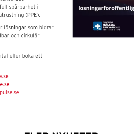
full spårbarhet i
utrustning (PPE).
r lösningar som bidrar
lbar och cirkulär
mtal eller boka ett
e.se
e.se
pulse.se