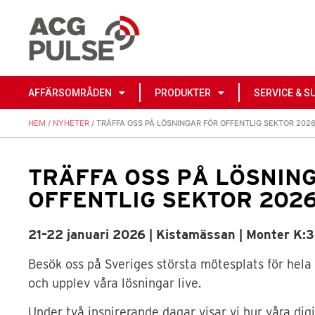
AFFÄRSOMRÅDEN
PRODUKTER
SERVICE & S
HEM
/
NYHETER
/ TRÄFFA OSS PÅ LÖSNINGAR FÖR OFFENTLIG SEKTOR 202
TRÄFFA OSS PÅ LÖSNIN
OFFENTLIG SEKTOR 202
21–22 januari 2026 | Kistamässan | Monter K:
Besök oss på Sveriges största mötesplats för hela
och upplev våra lösningar live.
Under två inspirerande dagar visar vi hur våra dig