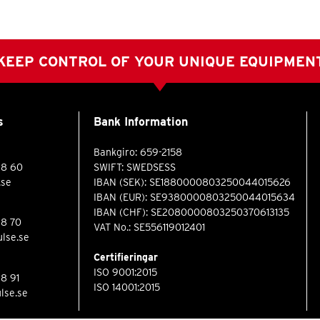
KEEP CONTROL OF YOUR UNIQUE EQUIPMEN
s
Bank Information
Bankgiro: 659-2158
88 60
SWIFT: SWEDSESS
.se
IBAN (SEK): SE1880000803250044015626
IBAN (EUR): SE9380000803250044015634
IBAN (CHF): SE2080000803250370613135
88 70
VAT No.: SE556119012401
lse.se
Certifieringar
ISO 9001:2015
88 91
ISO 14001:2015
lse.se