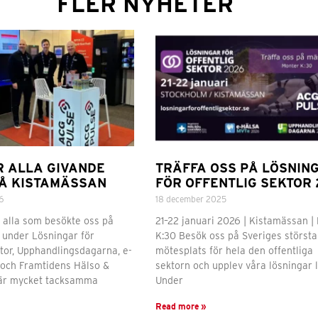
FLER NYHETER
R ALLA GIVANDE
TRÄFFA OSS PÅ LÖSNIN
Å KISTAMÄSSAN
FÖR OFFENTLIG SEKTOR 
6
18 december 2025
ll alla som besökte oss på
21–22 januari 2026 | Kistamässan |
under Lösningar för
K:30 Besök oss på Sveriges största
ktor, Upphandlingsdagarna, e-
mötesplats för hela den offentliga
och Framtidens Hälso &
sektorn och upplev våra lösningar l
 är mycket tacksamma
Under
Read more »