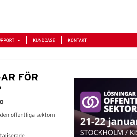
UPPORT
KUNDCASE
KONTAKT
6
GAR FÖR
6
30
 den offentliga sektorn
italiserade