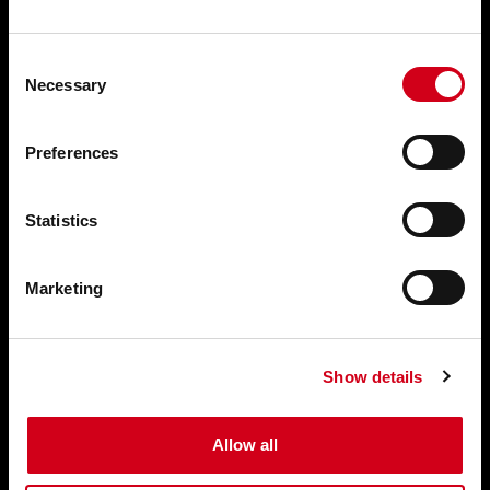
Försäljning
Tel
+46 33 17 88 60
Consent
info@acgpulse.se
Necessary
Selection
Support
Tel
+46 33 17 88 70
Preferences
support@acgpulse.se
Ekonomi
Statistics
Tel
+46 33 17 88 91
info@acgpulse.se
Marketing
Bank Information
Bankgiro: 659-2158
Show details
SWIFT: SWEDSESS
IBAN (SEK): SE1880000803250044015626
IBAN (EUR): SE9380000803250044015634
Allow all
VAT No.: SE556119012401